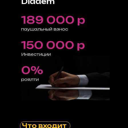
Diadem
189 000 р
паушальный взнос
150 000 р
Инвестиции
0%
роялти
Что входит