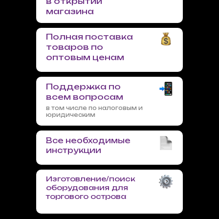
в открытии
магазина
Полная поставка
товаров по
оптовым ценам
Поддержка по
всем вопросам
в том числе по налоговым и
юридическим
Все необходимые
инструкции
Изготовление/поиск
оборудования для
торгового острова